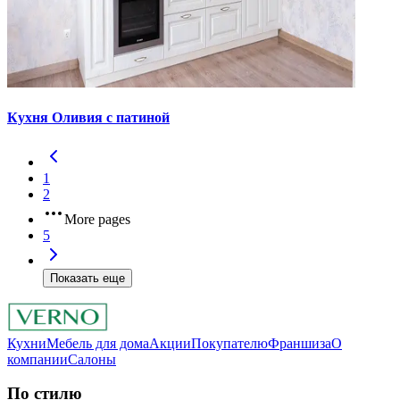
Кухня Оливия с патиной
1
2
More pages
5
Показать еще
Кухни
Мебель для дома
Акции
Покупателю
Франшиза
О
компании
Салоны
По стилю