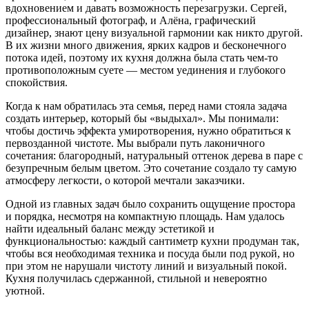
вдохновением и давать возможность перезагрузки. Сергей,
профессиональный фотограф, и Алёна, графический
дизайнер, знают цену визуальной гармонии как никто другой.
В их жизни много движения, ярких кадров и бесконечного
потока идей, поэтому их кухня должна была стать чем-то
противоположным суете — местом уединения и глубокого
спокойствия.
Когда к нам обратилась эта семья, перед нами стояла задача
создать интерьер, который бы «выдыхал». Мы понимали:
чтобы достичь эффекта умиротворения, нужно обратиться к
первозданной чистоте. Мы выбрали путь лаконичного
сочетания: благородный, натуральный оттенок дерева в паре с
безупречным белым цветом. Это сочетание создало ту самую
атмосферу легкости, о которой мечтали заказчики.
Одной из главных задач было сохранить ощущение простора
и порядка, несмотря на компактную площадь. Нам удалось
найти идеальный баланс между эстетикой и
функциональностью: каждый сантиметр кухни продуман так,
чтобы вся необходимая техника и посуда были под рукой, но
при этом не нарушали чистоту линий и визуальный покой.
Кухня получилась сдержанной, стильной и невероятно
уютной.