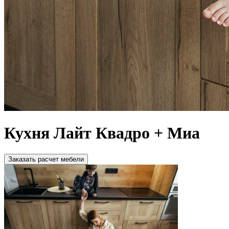
Кухня Лайт Квадро + Миа
Зaкaзaть расчет мебели