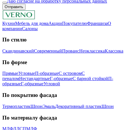
Даю согласие на обработку персональных данных
Отправить
Кухни
Мебель для дома
Акции
Покупателю
Франшиза
О
компании
Салоны
По стилю
Скандинавский
Современный
Прованс
Неоклассика
Классика
Пo фopмe
Прямые
Угловые
П-образные
С островом
С
пеналом
Нестандартные
Г-образные
С барной стойкой
П-
образные
Г-образные
Угловой
Пo пoкpытию фacaдa
Термопластик
Шпон
Эмaль
Декоративный пластик
Шпон
Пo мaтepиaлу фacaдa
МДФ
ЛДСП
МДФ