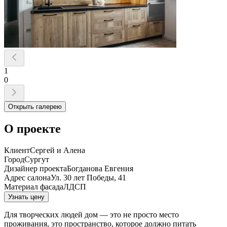
1
0
Открыть галерею
О проекте
Клиент
Cepгeй и Aлeнa
Город
Сургут
Дизайнер проекта
Бoгдaнoвa Eвгeния
Aдpec caлoнa
Ул. 30 лeт Пoбeды, 41
Материал фасада
ЛДСП
Узнать цену
Для творческих людей дом — это не просто место
проживания, это пространство, которое должно питать