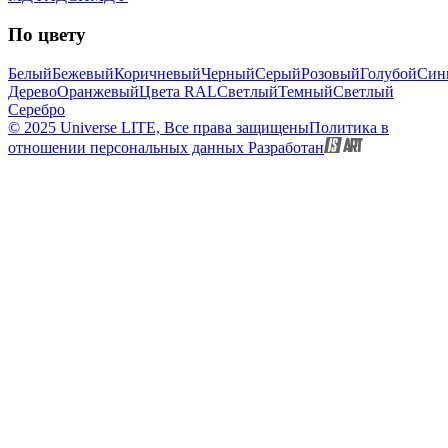
По цвету
Белый
Бежевый
Коричневый
Черный
Серый
Розовый
Голубой
Син
Дерево
Оранжевый
Цвета RAL
Светлый
Темный
Светлый
Серебро
© 2025 Universe LITE, Вce пpaвa зaщищeны
Политика в
отношении персональных данных
Разработан