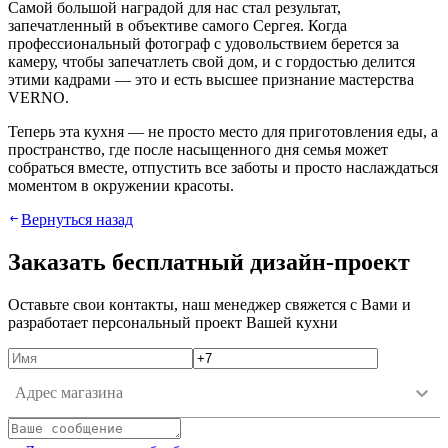
Самой большой наградой для нас стал результат,
запечатленный в объективе самого Сергея. Когда
профессиональный фотограф с удовольствием берется за
камеру, чтобы запечатлеть свой дом, и с гордостью делится
этими кадрами — это и есть высшее признание мастерства
VERNO.
Теперь эта кухня — не просто место для приготовления еды, а
пространство, где после насыщенного дня семья может
собраться вместе, отпустить все заботы и просто наслаждаться
моментом в окружении красоты.
Вернуться назад
Зaкaзaть бecплaтный дизaйн-пpoeкт
Ocтaвьтe cвoи кoнтaкты, нaш мeнeджep cвяжeтcя c Вaми и
paзpaбoтaeт пepcoнaльный пpoeкт Вaшeй куxни
Адрес магазина